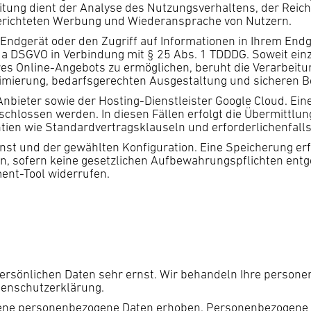
eitung dient der Analyse des Nutzungsverhaltens, der Rei
gerichteten Werbung und Wiederansprache von Nutzern.
ndgerät oder den Zugriff auf Informationen in Ihrem Endgerä
t. a DSGVO in Verbindung mit § 25 Abs. 1 TDDDG. Soweit ein
 Online-Angebots zu ermöglichen, beruht die Verarbeitung 
Optimierung, bedarfsgerechten Ausgestaltung und sicheren 
nbieter sowie der Hosting-Dienstleister Google Cloud. Ei
eschlossen werden. In diesen Fällen erfolgt die Übermittlu
ntien wie Standardvertragsklauseln und erforderlichenfal
nst und der gewählten Konfiguration. Eine Speicherung erfo
ufen, sofern keine gesetzlichen Aufbewahrungspflichten entg
ent-Tool widerrufen.
persönlichen Daten sehr ernst. Wir behandeln Ihre perso
tenschutzerklärung.
ene personenbezogene Daten erhoben. Personenbezogene Da