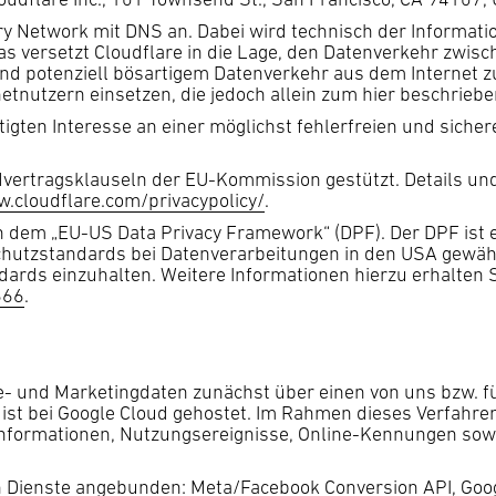
ivery Network mit DNS an. Dabei wird technisch der Inform
Das versetzt Cloudflare in die Lage, den Datenverkehr zwi
nd potenziell bösartigem Datenverkehr aus dem Internet z
etnutzern einsetzen, die jedoch allein zum hier beschrie
igten Interesse an einer möglichst fehlerfreien und siche
dvertragsklauseln der EU-Kommission gestützt. Details u
.cloudflare.com/privacypolicy/
.
ch dem „EU-US Data Privacy Framework“ (DPF). Der DPF is
hutzstandards bei Datenverarbeitungen in den USA gewährl
dards einzuhalten. Weitere Informationen hierzu erhalten 
666
.
- und Marketingdaten zunächst über einen von uns bzw. fü
er ist bei Google Cloud gehostet. Im Rahmen dieses Verfah
formationen, Nutzungsereignisse, Online-Kennungen sowie 
 Dienste angebunden: Meta/Facebook Conversion API, Googl