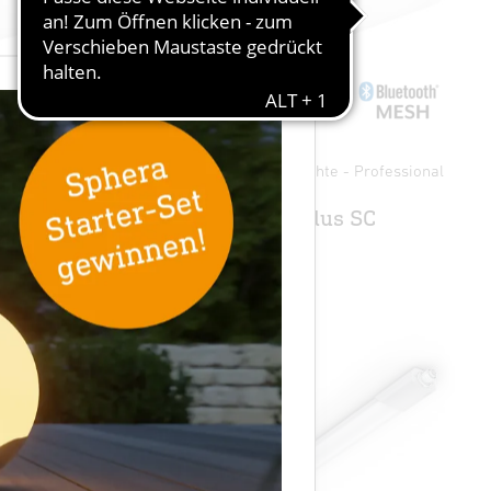
×
ofessional
Sensor-LED-Innenleuchte - Professional
Line
RS PRO R30 Q plus SC