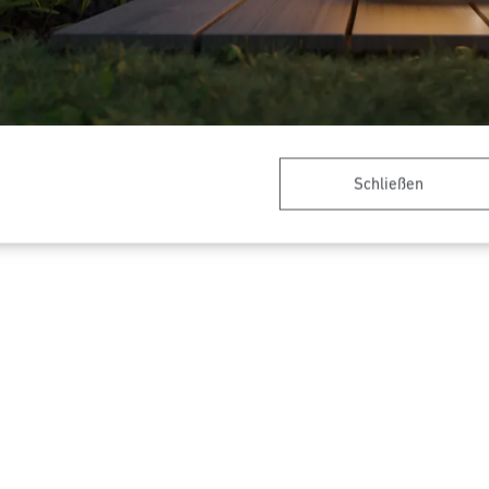
Innenleuchte - Professional
Sensor-LED-Außenleuchte - P
Line
Schließen
30 Q basic SC
L 825 SC