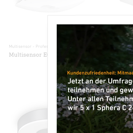
Multisensor - Professional Line
Sensor-LED-
Line
Multisensor EO
RS PRO R