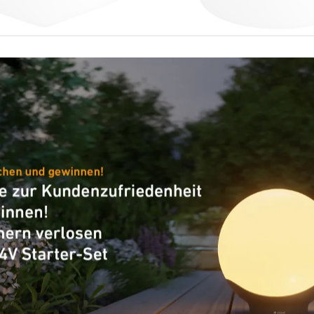
Innenleuchte - Professional
Sensor-LED-Innenleuchte - Pr
Line
20 Q plus SC
RS PRO R30 basic SC