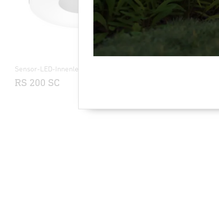
Sensor-LED-Innenleuchte
Sensor-LED-
Line
RS 200 SC
RS PRO R