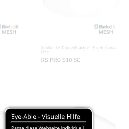
Sensor-LED-Innenleuchte - Professional
Line
RS PRO S10 SC