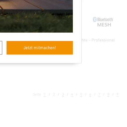
rofessional
Sensor-LED-Innenleuchte - Professional
Line
Jetzt mitmachen!
RS PRO 5150 SC
Seite
1
2
3
4
5
6
7
8
9