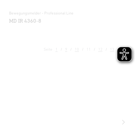
Bewegungsmelder - Professional Line
MD IR 4360-8
Seite
1
9
10
11
12
13
14
Licht