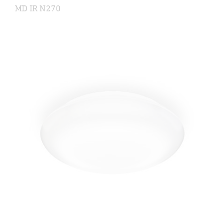
MD IR N270