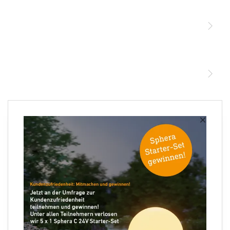
Sensoren
STEINEL Leuchten & Sensoren Online Shop
Unsere Mission
STEINEL Tools Online Shop
Kontakt
STEINEL Solutions
Newsletter anmelden
×
Ihre E-Mail Adresse
Folgen Sie uns