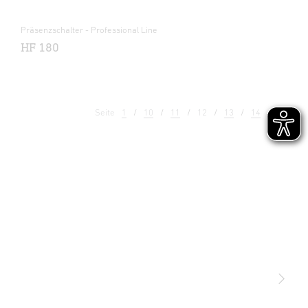
Präsenzschalter - Professional Line
HF 180
Seite
1
10
11
12
13
14
15
Licht