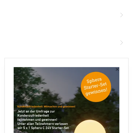
Sensoren
STEINEL Leuchten & Sensoren Online Shop
Unsere Mission
STEINEL Tools Online Shop
Kontakt
STEINEL Solutions
Newsletter anmelden
×
Ihre E-Mail Adresse
Folgen Sie uns