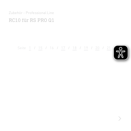
Zubehör - Professional Line
RC10 für RS PRO Q1
Seite
1
15
16
17
18
19
20
21
22
Licht