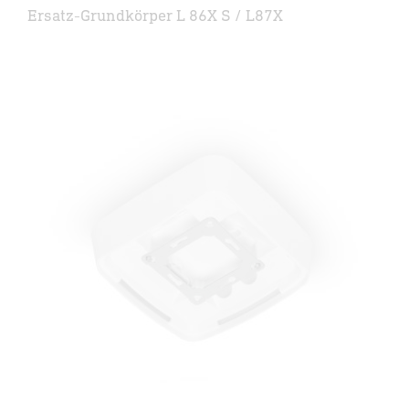
Ersatz-Grundkörper L 86X S / L87X