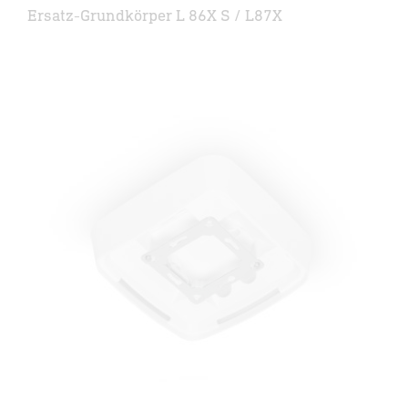
Ersatz-Grundkörper L 86X S / L87X