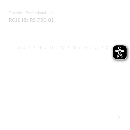
Zubehör - Professional Line
RC10 für RS PRO Q1
Seite
1
15
16
17
18
19
20
21
22
Licht