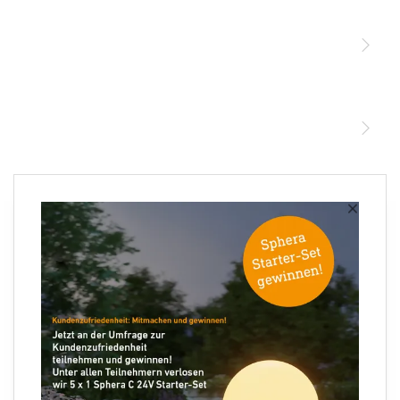
Sensoren
STEINEL Leuchten & Sensoren Online Shop
Unsere Mission
STEINEL Tools Online Shop
Kontakt
STEINEL Solutions
Newsletter anmelden
×
Ihre E-Mail Adresse
Folgen Sie uns