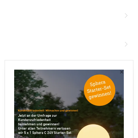
Sensoren
STEINEL Leuchten & Sensoren Online Shop
Unsere Mission
STEINEL Tools Online Shop
Kontakt
STEINEL Solutions
Newsletter anmelden
×
Ihre E-Mail Adresse
Folgen Sie uns