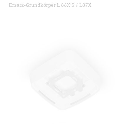
Ersatz-Grundkörper L 86X S / L87X