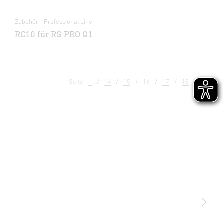
Zubehör - Professional Line
RC10 für RS PRO Q1
Seite
1
14
15
16
17
18
19
Licht