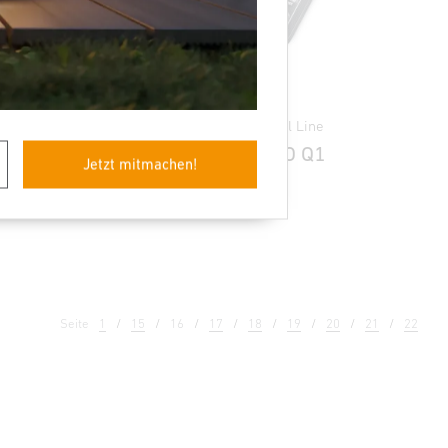
Zubehör - Professional Line
e
RC10 für RS PRO Q1
Jetzt mitmachen!
Seite
1
15
16
17
18
19
20
21
22