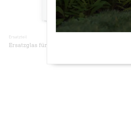
Ersatzteil
Ersatzteil
Ersatzglas für BRS 66 S
Ersatz-G
L87X