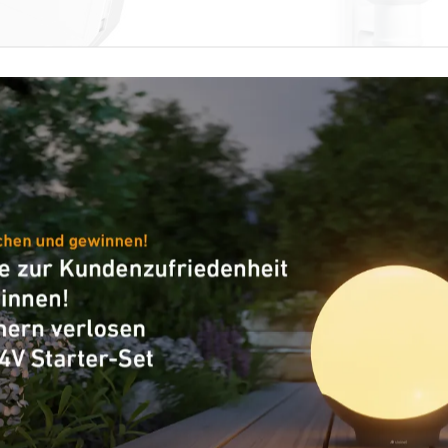
ofessional Line
Ersatzteil
-Modul R-Serie
Ersatz-Leuchtenarm 
/ L 562 S