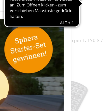
×
Ersatzteil
L 560 S
Ersatz-Grundkörper L 170 S /
L 190 S