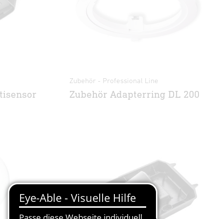
Zubehör - Professional Line
tisensor
Zubehör Adapterring DL 200