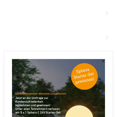
Sensoren
STEINEL Leuchten & Sensoren Online Shop
Unsere Mission
STEINEL Tools Online Shop
Kontakt
STEINEL Solutions
Newsletter anmelden
×
Ihre E-Mail Adresse
Folgen Sie uns