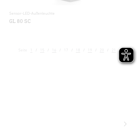
Sensor-LED-Außenleuchte
GL 80 SC
Seite
1
15
16
17
18
19
20
21
22
Licht