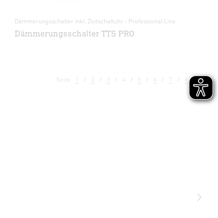
Dämmerungsschalter inkl. Zeitschaltuhr - Professional Line
Dämmerungsschalter TTS PRO
Seite
1
2
3
4
5
6
7
8
9
Licht