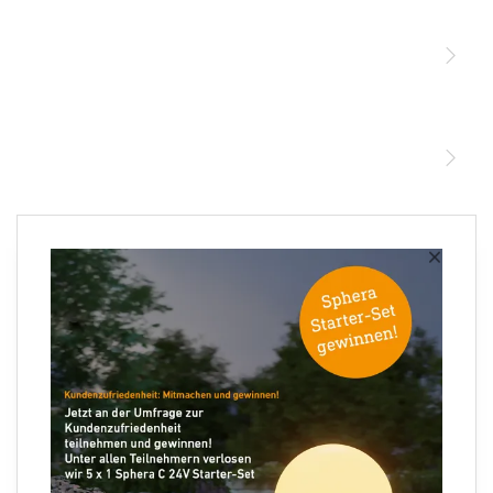
Sensoren
STEINEL Leuchten & Sensoren Online Shop
Unsere Mission
STEINEL Tools Online Shop
Kontakt
STEINEL Solutions
Newsletter anmelden
×
Ihre E-Mail Adresse
Folgen Sie uns
×
XLED CAM2 SC anthrazit