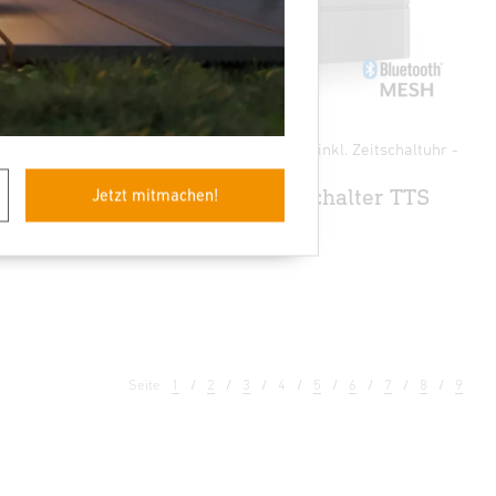
rofessional
Dämmerungsschalter inkl. Zeitschaltuhr -
Professional Line
Dämmerungsschalter TTS
Jetzt mitmachen!
PRO
Seite
1
2
3
4
5
6
7
8
9