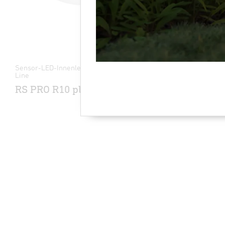
Sensor-LED-Innenleuchte - Professional
Sensor-LED-
Line
Line
RS PRO R10 plus SC
RS PRO R