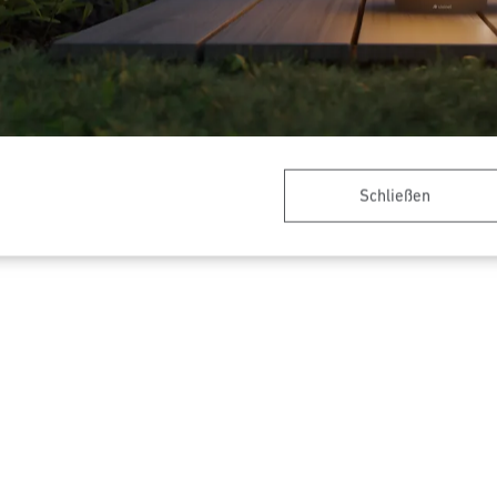
Innenleuchte - Professional
Sensor-LED-Außenleuchte - P
Line
20 plus SC
L 845 SC
Schließen