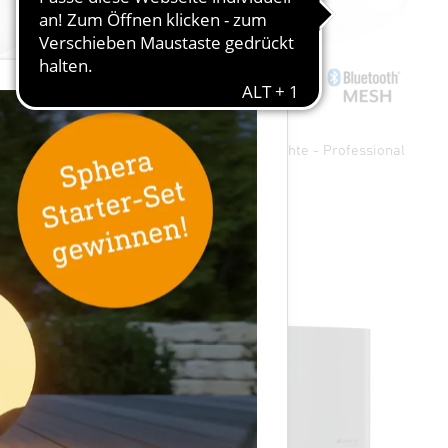
×
ofessional
Sensor-LED-Innenleuchte - Professional
Line
RS PRO S20 SC