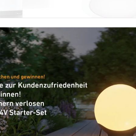
-Außenleuchte
Sensor-LED-Innenleuchte - Pr
Line
gi SC
RS PRO DL 200 SC
XLED CAM2 SC anthrazit
×