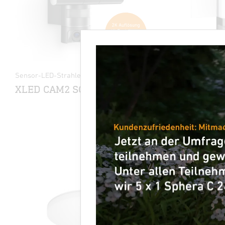
Sensor-LED-Strahler
Sensor-LED
XLED CAM2 SC
L 270 di
Produktdatenblatt