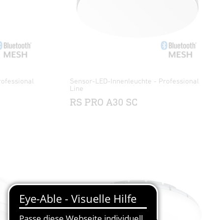
ofessional
Sensor-LED-Innenleuchte - Professional
Line
RS PRO A30 SC