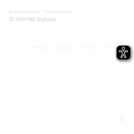
Bewegungsmelder - Professional Line
IS 3360 MX Highbay
Seite
1
2
3
4
5
6
7
8
9
Licht