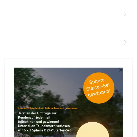
Sensoren
STEINEL Leuchten & Sensoren Online Shop
Unsere Mission
STEINEL Tools Online Shop
Kontakt
STEINEL Solutions
Newsletter anmelden
×
Ihre E-Mail Adresse
Folgen Sie uns