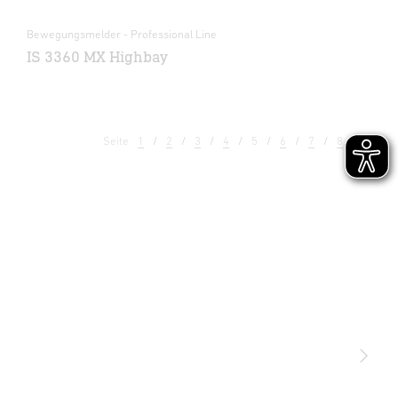
Bewegungsmelder - Professional Line
IS 3360 MX Highbay
Seite
1
2
3
4
5
6
7
8
9
Licht