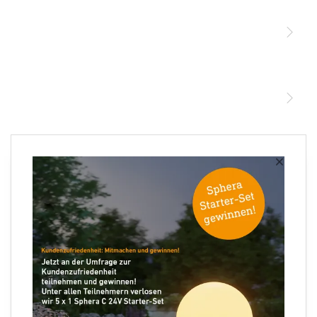
Sensoren
STEINEL Leuchten & Sensoren Online Shop
Unsere Mission
STEINEL Tools Online Shop
Kontakt
STEINEL Solutions
Newsletter anmelden
×
Ihre E-Mail Adresse
Folgen Sie uns