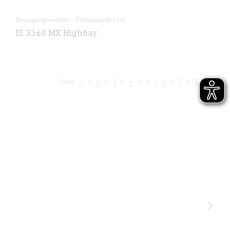
Bewegungsmelder - Professional Line
IS 3360 MX Highbay
Seite
1
2
3
4
5
6
7
8
9
Licht