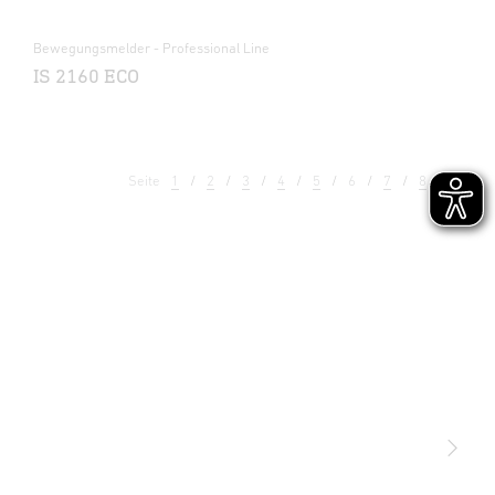
Bewegungsmelder - Professional Line
IS 2160 ECO
Seite
1
2
3
4
5
6
7
8
9
Licht