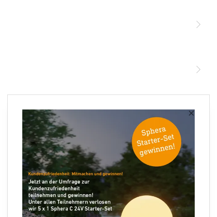
Sensoren
STEINEL Leuchten & Sensoren Online Shop
Unsere Mission
STEINEL Tools Online Shop
Kontakt
STEINEL Solutions
Newsletter anmelden
×
Ihre E-Mail Adresse
Folgen Sie uns