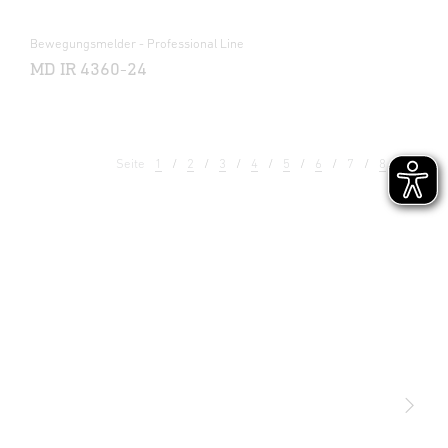
Bewegungsmelder - Professional Line
MD IR 4360-24
Seite
1
2
3
4
5
6
7
8
9
Licht