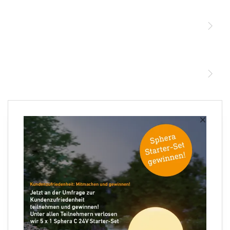
Sensoren
STEINEL Leuchten & Sensoren Online Shop
Unsere Mission
STEINEL Tools Online Shop
Kontakt
STEINEL Solutions
Newsletter anmelden
×
Ihre E-Mail Adresse
Folgen Sie uns