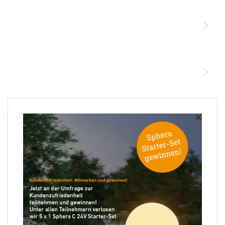
Sensoren
STEINEL Leuchten & Sensoren Online Shop
Unsere Mission
STEINEL Tools Online Shop
Kontakt
STEINEL Solutions
Newsletter anmelden
×
Ihre E-Mail Adresse
Folgen Sie uns