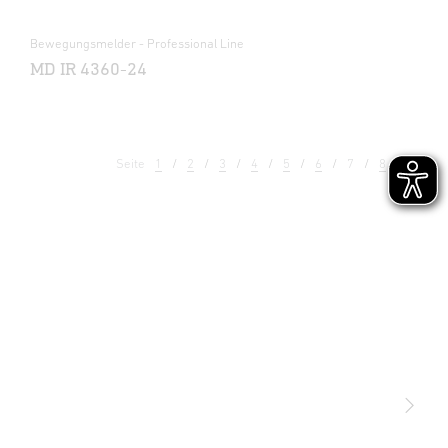
Bewegungsmelder - Professional Line
MD IR 4360-24
Seite
1
2
3
4
5
6
7
8
9
Licht