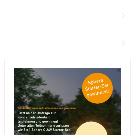
Sensoren
STEINEL Leuchten & Sensoren Online Shop
Unsere Mission
STEINEL Tools Online Shop
Kontakt
STEINEL Solutions
Newsletter anmelden
×
Ihre E-Mail Adresse
Folgen Sie uns