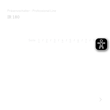
Präsenzschalter - Professional Line
IR 180
Seite
1
2
3
4
5
6
7
8
9
Licht