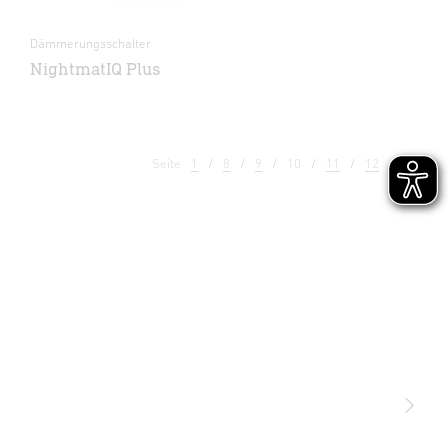
Dämmerungsschalter
NightmatIQ Plus
Seite
1
8
9
10
11
12
13
Licht