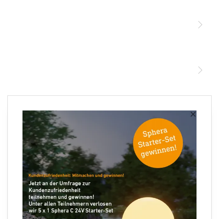
Sensoren
STEINEL Leuchten & Sensoren Online Shop
Unsere Mission
STEINEL Tools Online Shop
Kontakt
STEINEL Solutions
Newsletter anmelden
×
Ihre E-Mail Adresse
Folgen Sie uns