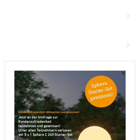
Sensoren
STEINEL Leuchten & Sensoren Online Shop
Unsere Mission
STEINEL Tools Online Shop
Kontakt
STEINEL Solutions
Newsletter anmelden
×
Ihre E-Mail Adresse
Folgen Sie uns