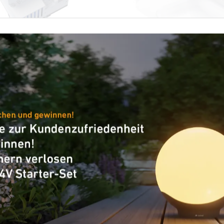
nenten - Professional Line
Präsenzmelder - Professional
X
IR Quattro HD 24m D
gsversorgung