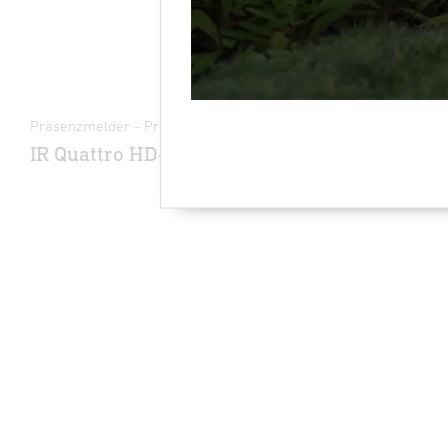
Präsenzmelder - Professional Line
Systemkompo
IR Quattro HD-2 24m
Tasterko