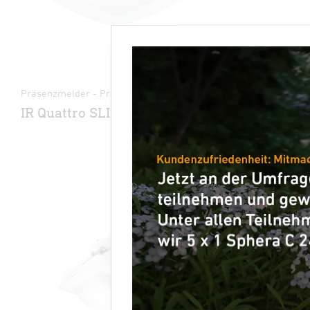
Präsenzmelder - Professional Line
Systemkompo
IR Quattro SLIM XS 4m
P640 KN
Spannun