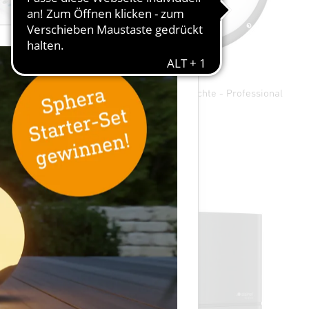
×
 Line
Sensor-LED-Außenleuchte - Professional
Line
ALI duo
L 330 S