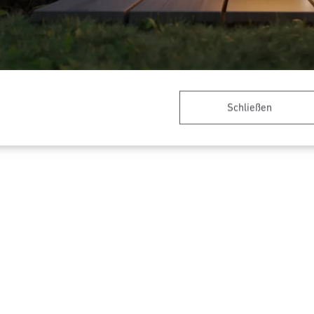
nenten - Professional Line
Bewegungsmelder - Professio
ppler PC4-Bluetooth
IS 345
Schließen