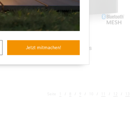
nal Line
Dämmerungsschalter
NightmatIQ Plus
Jetzt mitmachen!
Seite
1
8
9
10
11
12
13