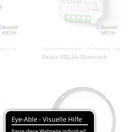
nal Line
Systemkomponenten - Professional Line
Relais REL5A-Bluetooth