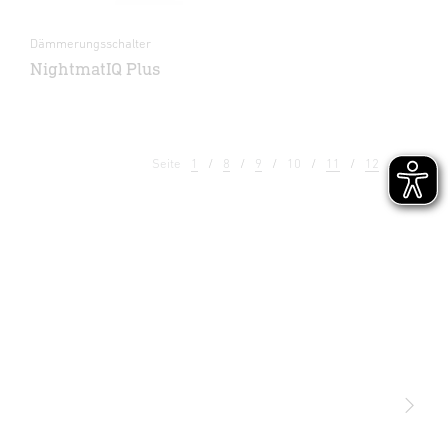
Dämmerungsschalter
NightmatIQ Plus
Seite
1
8
9
10
11
12
13
Licht