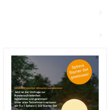
Sensoren
STEINEL Leuchten & Sensoren Online Shop
Unsere Mission
STEINEL Tools Online Shop
Kontakt
STEINEL Solutions
Newsletter anmelden
×
Ihre E-Mail Adresse
Folgen Sie uns