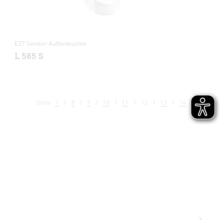
E27 Sensor-Außenleuchte
L 585 S
Seite
1
8
9
10
11
12
13
14
15