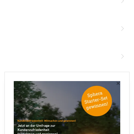
Licht
Sensoren
STEINEL Leuchten & Sensoren Online Shop
Unsere Mission
STEINEL Tools Online Shop
Kontakt
STEINEL Solutions
Newsletter anmelden
×
Ihre E-Mail Adresse