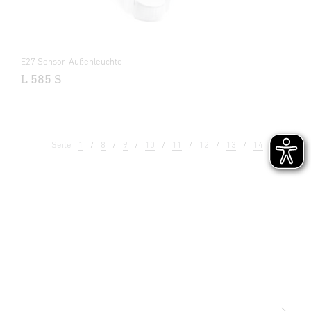
E27 Sensor-Außenleuchte
L 585 S
Seite
1
8
9
10
11
12
13
14
15