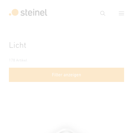
Suche
Suchbegriff eingeben
Licht
Suche
178 Artikel
Filter anzeigen