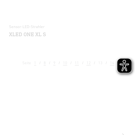
Sensor-LED-Strahler
XLED ONE XL S
Seite
1
8
9
10
11
12
13
14
15