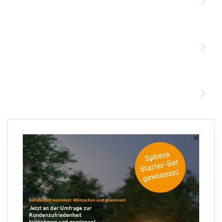
Licht
Sensoren
STEINEL Leuchten & Sensoren Online Shop
Unsere Mission
STEINEL Tools Online Shop
Kontakt
STEINEL Solutions
Newsletter anmelden
×
Ihre E-Mail Adresse