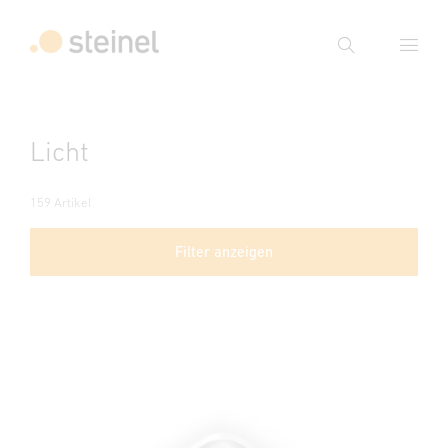
Suche
Suchbegriff eingeben
Licht
Suche
159 Artikel
Filter anzeigen