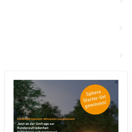
Licht
Sensoren
STEINEL Leuchten & Sensoren Online Shop
Unsere Mission
STEINEL Tools Online Shop
Kontakt
STEINEL Solutions
Newsletter anmelden
×
Ihre E-Mail Adresse