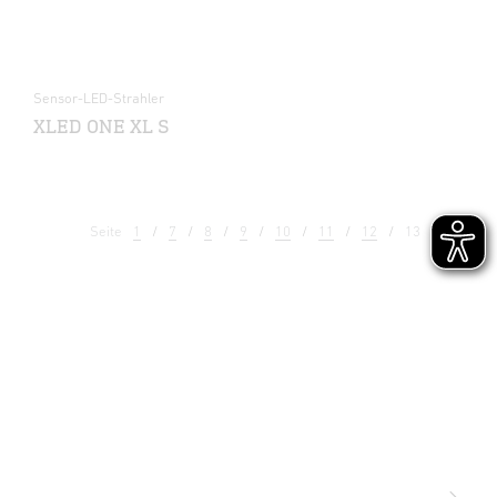
Sensor-LED-Strahler
XLED ONE XL S
Seite
1
7
8
9
10
11
12
13
14