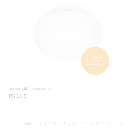
Sensor-LED-Innenleuchte
RS 16 S
Seite
1
7
8
9
10
11
12
13
14