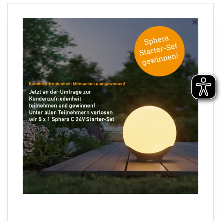
Newsletter anmelden
×
Ihre E-Mail Adresse
Folgen Sie uns
×
LS 300 S schwarz
Sprachauswahl