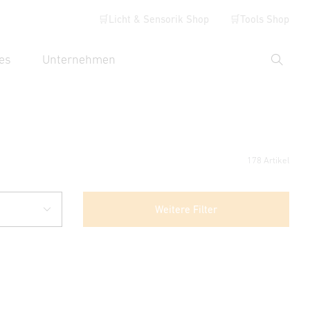
🛒Licht & Sensorik Shop
🛒Tools Shop
es
Unternehmen
Suche
hbegriff eingeben
178 Artikel
Weitere Filter