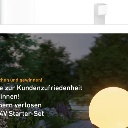
-Außenleuchte
Sensor-LED-Außenleuchte - P
Line
gi SC
GL 85 SC 600
XLED CAM2 SC anthrazit
×