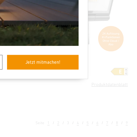
Jetzt mitmachen!
ofessional
Sensor-LED-Strahler
XLED CAM2 SC
Produktdatenblatt
Seite
1
2
3
4
5
6
7
8
9