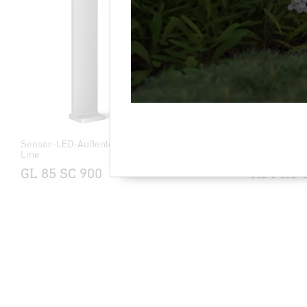
Sensor-LED-Außenleuchte - Professional
Sensor-LED-
Line
Line
GL 85 SC 900
RS PRO 