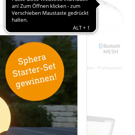
×
rofessional
Sensor-LED-Innenleuchte - Professional
Line
RS PRO S30 SC