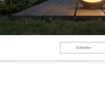
Schließen
Innenleuchte - Professional
Sensor-LED-Innenleuchte - Pr
Line
5100 SC
RS PRO A30 SC