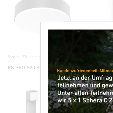
Sensor-LED-Innenleuchte - Professional
Sensor-LED
Line
L 271 di
RS PRO A20 SC