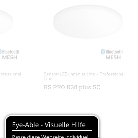
ofessional
Sensor-LED-Innenleuchte - Professional
Line
RS PRO R30 plus SC