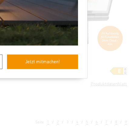
Jetzt mitmachen!
ofessional
Sensor-LED-Strahler
XLED CAM2 SC
Produktdatenblatt
Seite
1
2
3
4
5
6
7
8
9