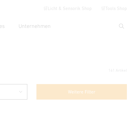
🛒Licht & Sensorik Shop
🛒Tools Shop
es
Unternehmen
Suche
hbegriff eingeben
161 Artikel
Weitere Filter