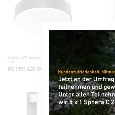
Sensor-LED-Innenleuchte - Professional
Sensor-LED
Line
L 271 di
RS PRO A20 SC