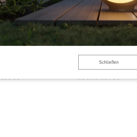
Schließen
Innenleuchte - Professional
Sensor-LED-Innenleuchte - Pr
Line
5100 SC
RS PRO A30 SC