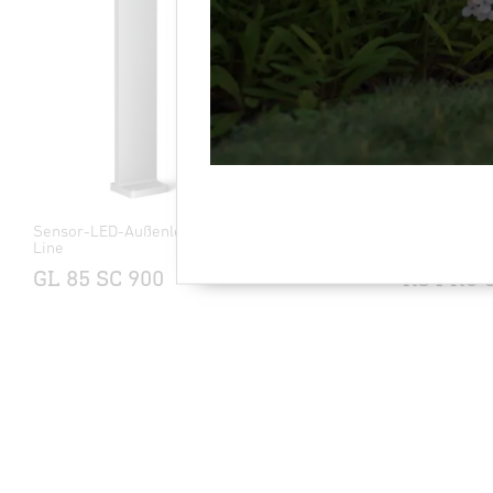
Sensor-LED-Außenleuchte - Professional
Sensor-LED-
Line
Line
GL 85 SC 900
RS PRO 