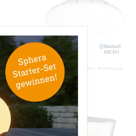
×
rofessional
Sensor-LED-Innenleuchte - Professional
Line
RS PRO S30 SC