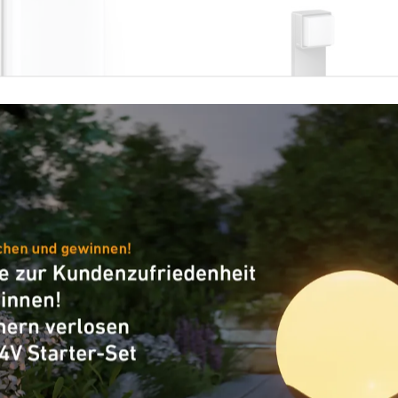
-Außenleuchte
Sensor-LED-Außenleuchte - P
Line
gi SC
GL 85 SC 600
XLED CAM2 SC anthrazit
×