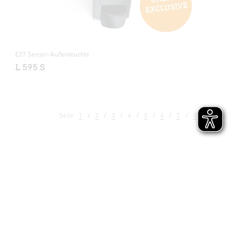
E27 Sensor-Außenleuchte
L 595 S
Seite
1
2
3
4
5
6
7
8
9