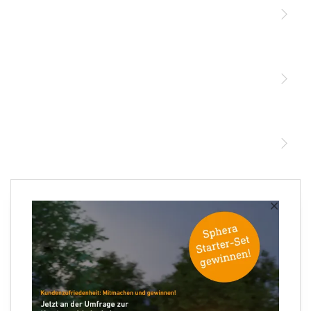
Licht
Sensoren
STEINEL Leuchten & Sensoren Online Shop
Unsere Mission
STEINEL Tools Online Shop
Kontakt
STEINEL Solutions
Newsletter anmelden
×
Ihre E-Mail Adresse