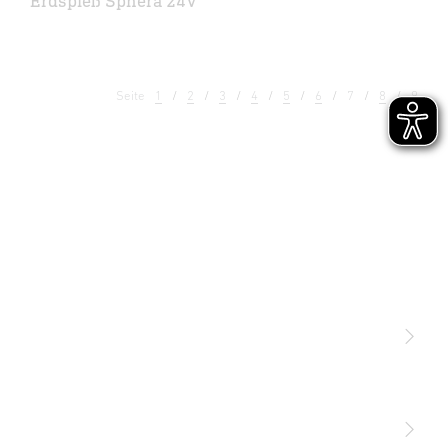
Erdspieß Sphera 24V
Seite
1
2
3
4
5
6
7
8
9
Licht
Sensoren