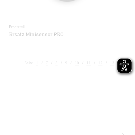
Ersatzteil
Ersatz Minisensor PRO
Seite
1
7
8
9
10
11
12
13
14