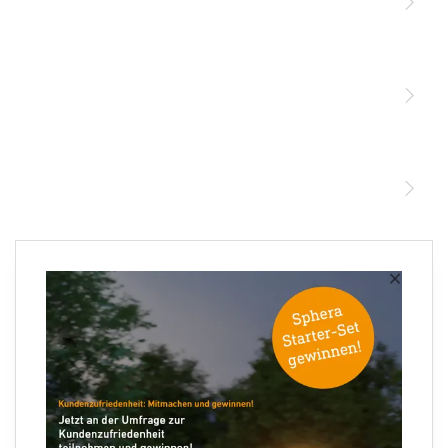
Licht
Sensoren
STEINEL Leuchten & Sensoren Online Shop
Unsere Mission
STEINEL Tools Online Shop
Kontakt
STEINEL Solutions
Newsletter anmelden
×
Ihre E-Mail Adresse