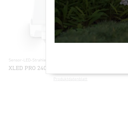
Sensor-LED-Strahler - Professional Line
Sensor-LED
XLED PRO 240 S
L 930 S
Produktdatenblatt