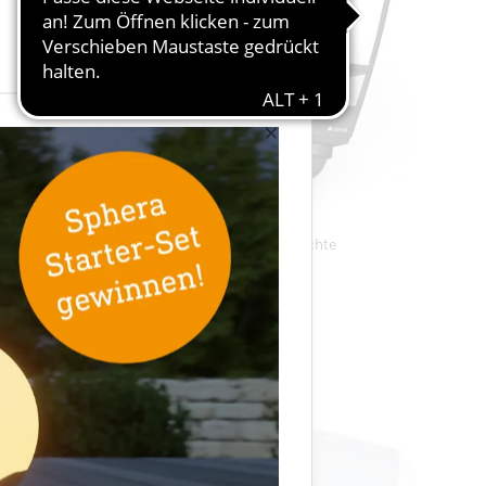
×
ine
E27 Sensor-Außenleuchte
L 10 S
razit
×
×