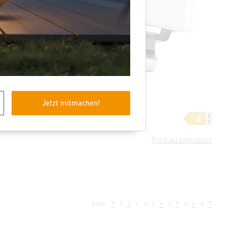
Jetzt mitmachen!
rofessional
Sensor-LED-Strahler
XLED Protect S
Produktdatenblatt
Seite
1
2
3
4
5
6
7