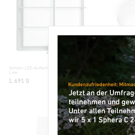
Sensor-LED-Außenleuchte - Professional
Sensor-LED
Line
DL Vario
L 691 S
XLED Pro
X