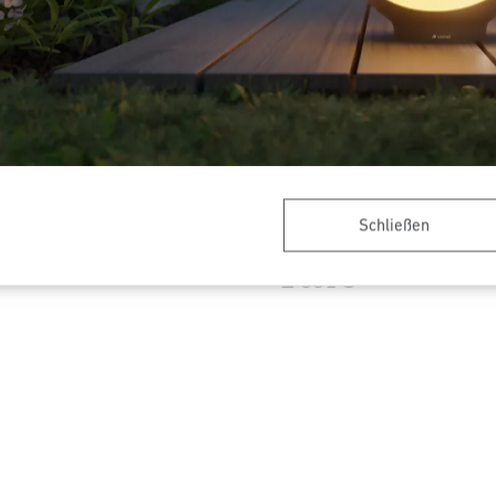
Schließen
-Außenleuchte
Sensor-LED-Außenleuchte - P
Line
L 331 S