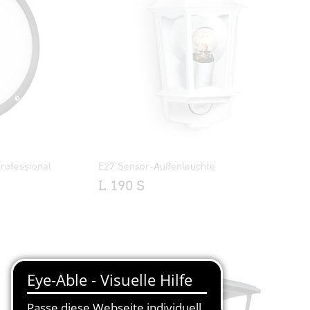
rofessional
E27 Sensor-Außenleuchte
L 190 S