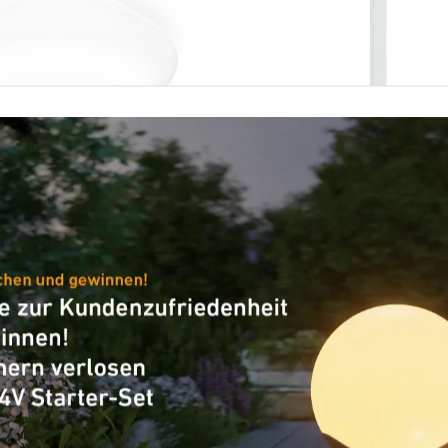
-Außenleuchte
Solarleuchte - Professional L
 Quattro PRO S
XSolar GL-S
tect S mit Bewegungsmelder - anth
LED PRO 240 S warmweiß weiß