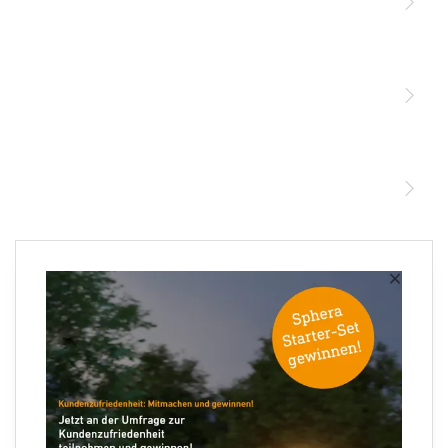
Licht
Sensoren
STEINEL Leuchten & Sensoren Online Shop
Unsere Mission
STEINEL Tools Online Shop
Kontakt
STEINEL Solutions
Newsletter anmelden
×
Ihre E-Mail Adresse
×
XLED Protect S mit