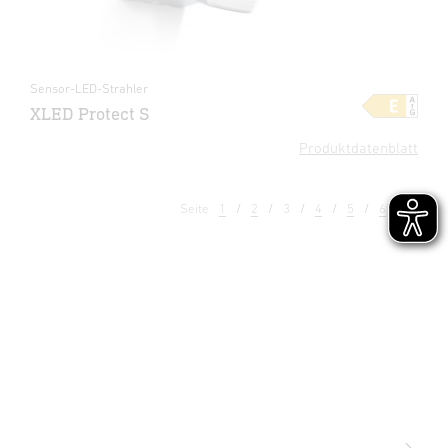
Sensor-LED-Strahler
XLED Protect S
Produktdatenblatt
Seite
1
2
3
4
5
6
7