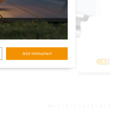
Jetzt mitmachen!
rofessional
Sensor-LED-Strahler
XLED Protect S
Produktdatenblatt
Seite
1
2
3
4
5
6
7