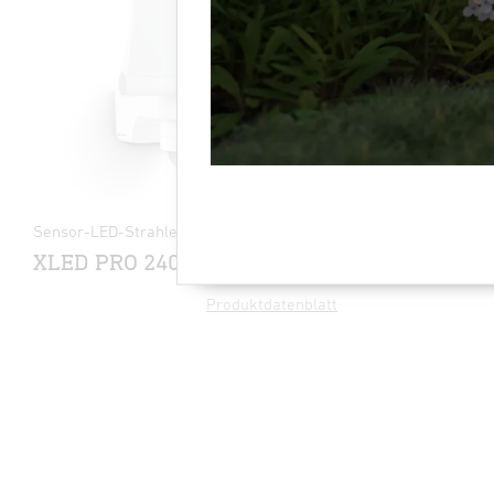
Sensor-LED-Strahler - Professional Line
Sensor-LED
XLED PRO 240 S
L 930 S
Produktdatenblatt