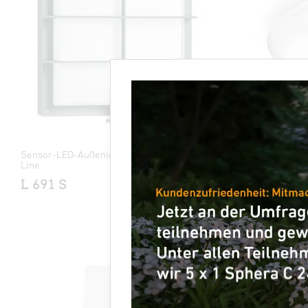
Sensor-LED-Außenleuchte - Professional
Sensor-LED
Line
DL Vario
L 691 S
XLED Pro
X