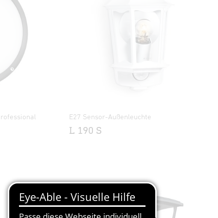
rofessional
E27 Sensor-Außenleuchte
L 190 S