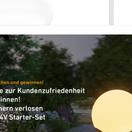
-Außenleuchte
Solarleuchte - Professional L
 Quattro PRO S
XSolar GL-S
tect S mit Bewegungsmelder - anth
LED PRO 240 S warmweiß weiß