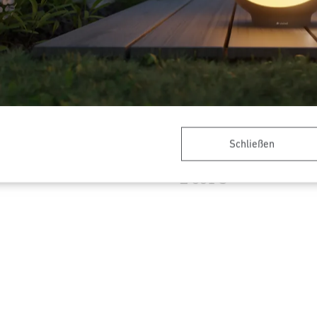
Schließen
-Außenleuchte
Sensor-LED-Außenleuchte - P
Line
L 331 S