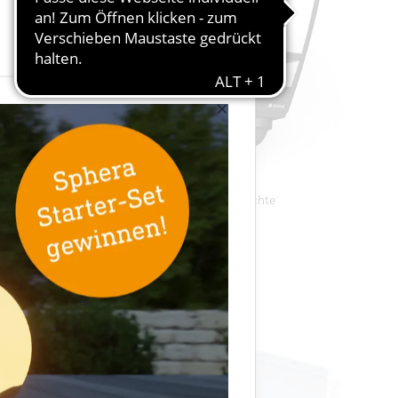
×
ine
E27 Sensor-Außenleuchte
L 10 S
razit
×
×