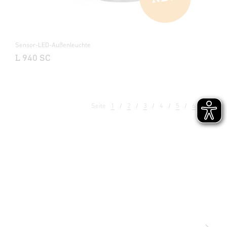
Sensor-LED-Außenleuchte
L 940 SC
Seite
1
2
3
4
5
6
7