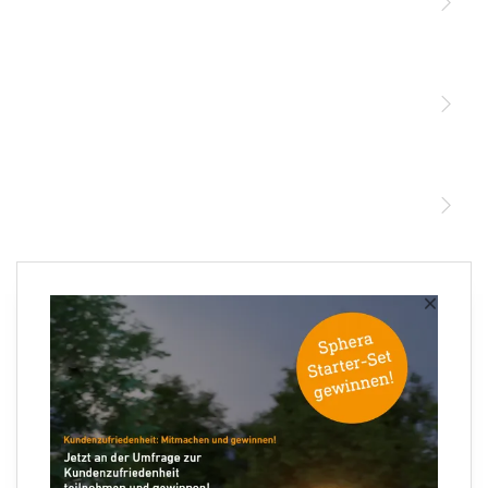
Licht
Sensoren
STEINEL Leuchten & Sensoren Online Shop
Unsere Mission
STEINEL Tools Online Shop
Kontakt
STEINEL Solutions
Newsletter anmelden
×
Ihre E-Mail Adresse