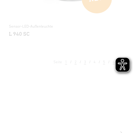
Sensor-LED-Außenleuchte
L 940 SC
Seite
1
2
3
4
5
6
7