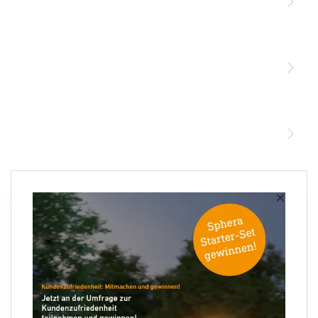
Licht
Sensoren
STEINEL Leuchten & Sensoren Online Shop
Unsere Mission
STEINEL Tools Online Shop
Kontakt
STEINEL Solutions
Newsletter anmelden
×
Ihre E-Mail Adresse