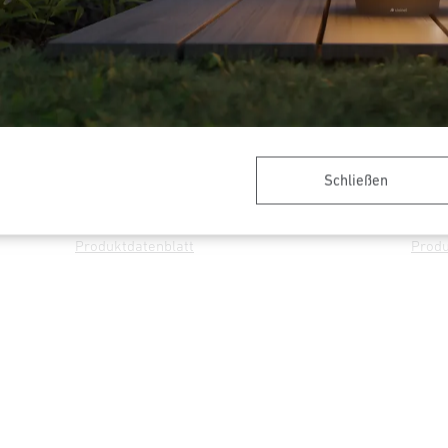
Strahler
Sensor-LED-Strahler
Schließen
me 2 XL S
XLED curved S
Produktdatenblatt
Produ