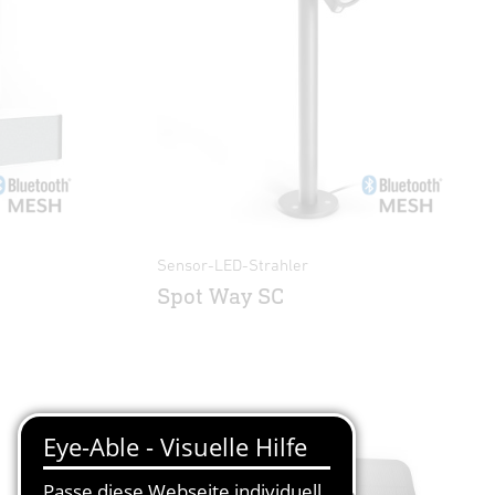
Sensor-LED-Strahler
Spot Way SC