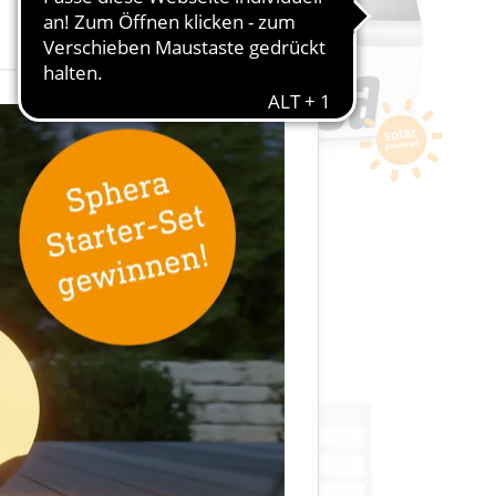
×
Solarleuchte
XSolar LH-N