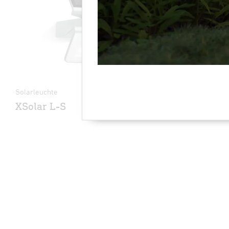
Solarleuchte
Sensor-LED-
XSolar L-S
XLED ho