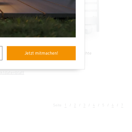
E27 Sensor-Außenleuchte
Jetzt mitmachen!
L 12 S
ktdatenblatt
Seite
1
2
3
4
5
6
7