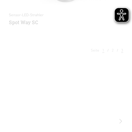
Sensor-LED-Strahler
Spot Way SC
Seite
1
2
3
Licht