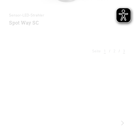
Sensor-LED-Strahler
Spot Way SC
Seite
1
2
3
Licht