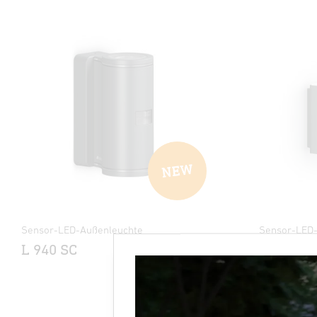
Sensor-LED-Außenleuchte
Sensor-LED
L 940 SC
L 830 SC