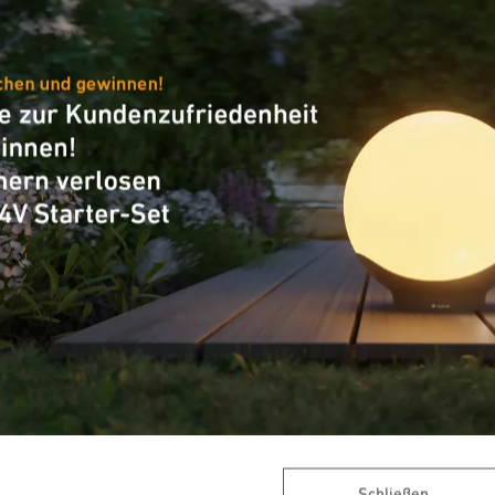
-Außenleuchte
Sensor-LED-Außenleuchte
 Quattro S
L 240 S
Schließen