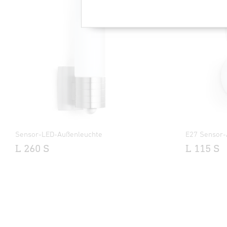
Sensor-LED-Außenleuchte
E27 Sensor-
L 260 S
L 115 S