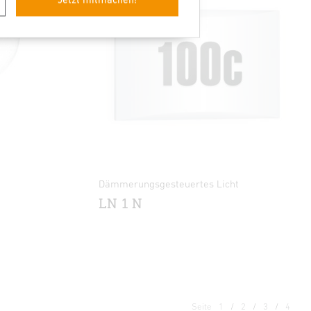
Dämmerungsgesteuertes Licht
LN 1 N
Seite
1
2
3
4