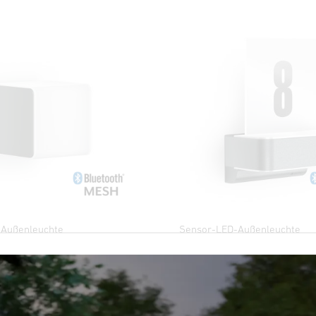
-Außenleuchte
Sensor-LED-Außenleuchte
L 820 SC