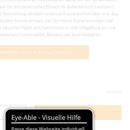
deal für den dauerhaften Einsatz im Außenbereich konzipiert.
ge Beleuchtung, sondern lassen sich auch einfach über eine App
 Darüber hinaus umfasst das Sortiment Kameraleuchten und
Die Leuchten fügen sich harmonisch in jede Umgebung ein und
zwischen Funktionalität, Ästhetik und Zuverlässigkeit.
 unsere Leuchten so einzigartig macht
42 Artikel
Weitere Filter