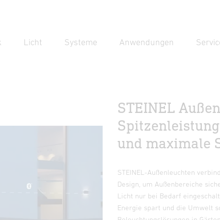
k
Licht
Systeme
Anwendungen
Servic
Suc
Suche
STEINEL Außenl
Spitzenleistung
und maximale S
STEINEL-Außenleuchten verbind
Design, um Außenbereiche sich
Licht nur bei Bedarf eingeschal
Energie spart und die Umwelt sc
Beleuchtungslösungen in Gärten