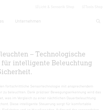
🛒Licht & Sensorik Shop
🛒Tools Shop
es
Unternehmen
Suche
hbegriff eingeben
euchten – Technologische
 für intelligente Beleuchtung
icherheit.
en fortschrittliche Sensortechnologie mit ansprechendem
er zu beleuchten. Dank präziser Bewegungserkennung wird das
tet, was im Vergleich zu einer nächtlichen Dauerbeleuchtung
hont. Diese intelligente Steuerung sorgt für komfortable
, Einfahrten und an Hausfassaden. Aufgrund der verwendeten