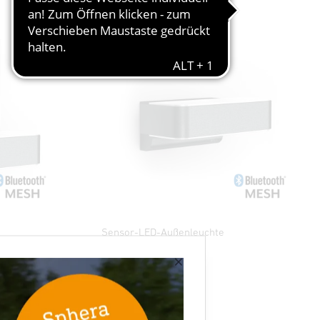
Sensor-LED-Außenleuchte
L 810 SC
×