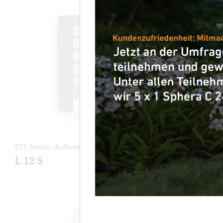
E27 Sensor-Außenleuchte
Sensor-LED
L 12 S
DL Vario