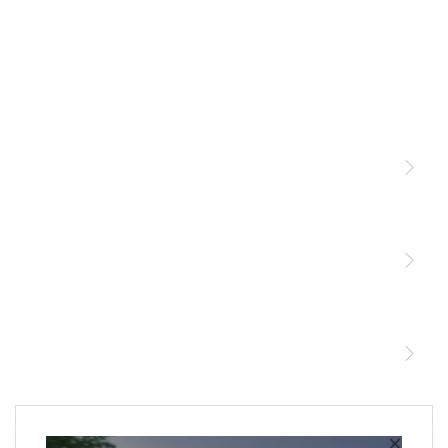
Licht
Sensoren
STEINEL Leuchten & Sensoren Online Shop
Unsere Mission
STEINEL Tools Online Shop
Kontakt
STEINEL Solutions
Newsletter anmelden
×