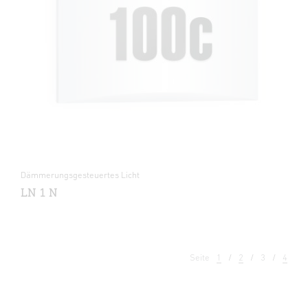
Dämmerungsgesteuertes Licht
LN 1 N
Seite
1
2
3
4