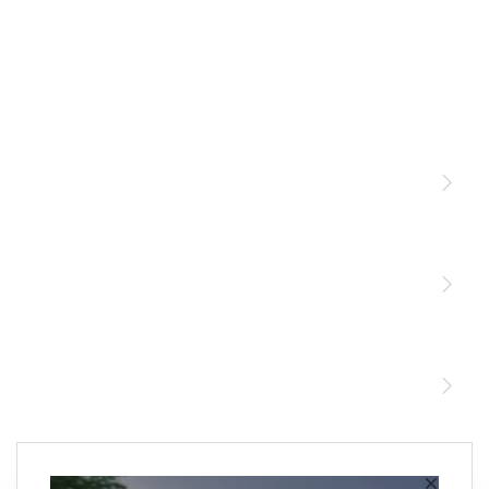
Licht
Sensoren
STEINEL Leuchten & Sensoren Online Shop
Unsere Mission
STEINEL Tools Online Shop
Kontakt
STEINEL Solutions
Newsletter anmelden
×