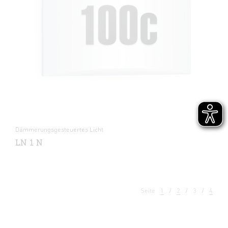
Dämmerungsgesteuertes Licht
LN 1 N
Seite
1
2
3
4