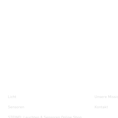
Licht
Unsere Missi
Sensoren
Kontakt
STEINEL Leuchten & Sensoren Online Shop