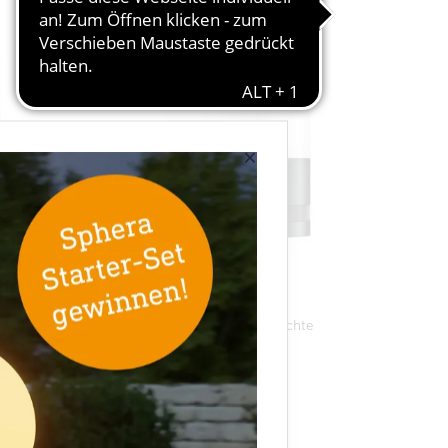
×
Sensor-LED-Außenleuchte
L 605 S