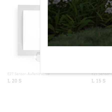
E27 Sensor-Außenleuchte
E27 Sensor-
L 20 S
L 15 S