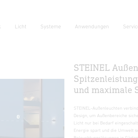
k
Licht
Systeme
Anwendungen
Servic
Suc
Suche
STEINEL Außenl
Spitzenleistung
und maximale S
STEINEL-Außenleuchten verbind
Design, um Außenbereiche sich
Licht nur bei Bedarf eingeschal
Energie spart und die Umwelt sc
Beleuchtungslösungen in Gärten