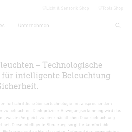
🛒Licht & Sensorik Shop
🛒Tools Shop
es
Unternehmen
Suche
hbegriff eingeben
euchten – Technologische
 für intelligente Beleuchtung
icherheit.
en fortschrittliche Sensortechnologie mit ansprechendem
er zu beleuchten. Dank präziser Bewegungserkennung wird das
tet, was im Vergleich zu einer nächtlichen Dauerbeleuchtung
hont. Diese intelligente Steuerung sorgt für komfortable
, Einfahrten und an Hausfassaden. Aufgrund der verwendeten