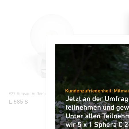
E27 Sensor-Außenleuchte
E27 Sensor-
L 585 S
L 30 S