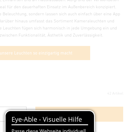
deal für den dauerhaften Einsatz im Außenbereich konzipiert.
ge Beleuchtung, sondern lassen sich auch einfach über eine App
 Darüber hinaus umfasst das Sortiment Kameraleuchten und
Die Leuchten fügen sich harmonisch in jede Umgebung ein und
zwischen Funktionalität, Ästhetik und Zuverlässigkeit.
 unsere Leuchten so einzigartig macht
42 Artikel
Weitere Filter