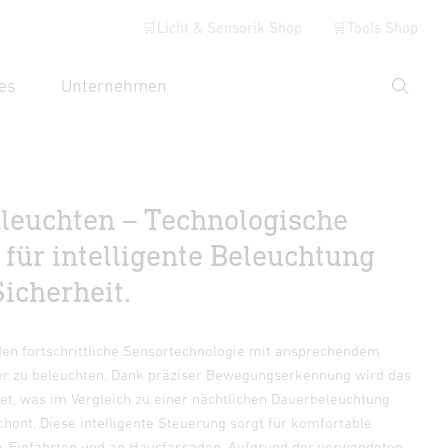
🛒Licht & Sensorik Shop
🛒Tools Shop
es
Unternehmen
Suche
hbegriff eingeben
euchten – Technologische
 für intelligente Beleuchtung
icherheit.
en fortschrittliche Sensortechnologie mit ansprechendem
er zu beleuchten. Dank präziser Bewegungserkennung wird das
tet, was im Vergleich zu einer nächtlichen Dauerbeleuchtung
hont. Diese intelligente Steuerung sorgt für komfortable
, Einfahrten und an Hausfassaden. Aufgrund der verwendeten