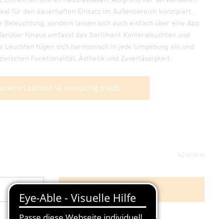
deal für den dauerhaften Einsatz im Außenbereich konzipiert.
ge Beleuchtung, sondern lassen sich auch einfach über eine App
 Darüber hinaus umfasst das Sortiment Kameraleuchten und
Die Leuchten fügen sich harmonisch in jede Umgebung ein und
zwischen Funktionalität, Ästhetik und Zuverlässigkeit.
 unsere Leuchten so einzigartig macht
42 Artikel
Weitere Filter