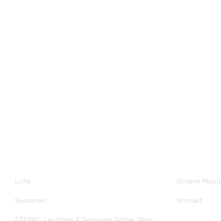
Licht
Unsere Missi
Sensoren
Kontakt
STEINEL Leuchten & Sensoren Online Shop