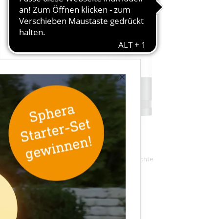
×
Sensor-LED-Außenleuchte
L 605 S