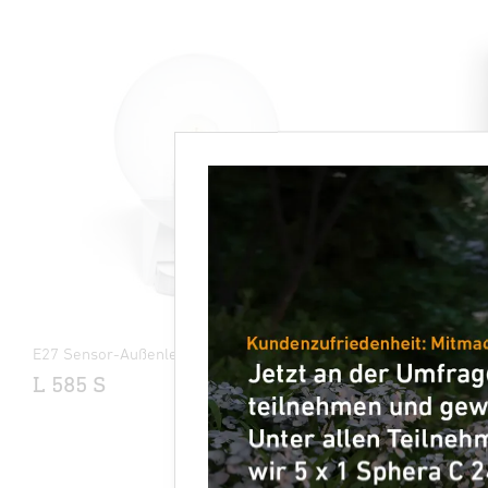
E27 Sensor-Außenleuchte
E27 Sensor-
L 585 S
L 30 S