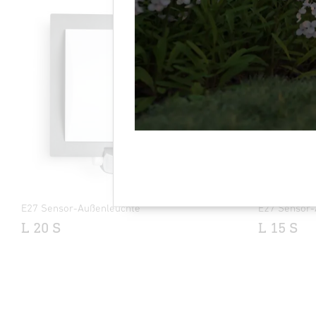
E27 Sensor-Außenleuchte
E27 Sensor-
L 20 S
L 15 S