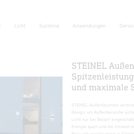
k
Licht
Systeme
Anwendungen
Servic
Suc
Suche
STEINEL Außenl
Spitzenleistung
und maximale S
STEINEL-Außenleuchten verbind
Design, um Außenbereiche sich
Licht nur bei Bedarf eingeschal
Energie spart und die Umwelt sc
Beleuchtungslösungen in Gärten