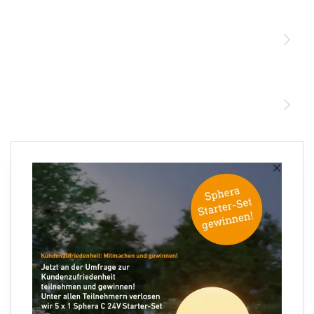
Sensoren
STEINEL Leuchten & Sensoren Online Shop
Unsere Mission
STEINEL Tools Online Shop
Kontakt
STEINEL Solutions
Newsletter anmelden
×
Ihre E-Mail Adresse
Folgen Sie uns