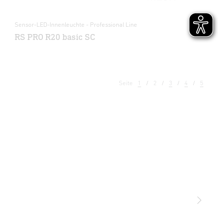
Sensor-LED-Innenleuchte - Professional Line
RS PRO R20 basic SC
Seite
1
2
3
4
5
Licht