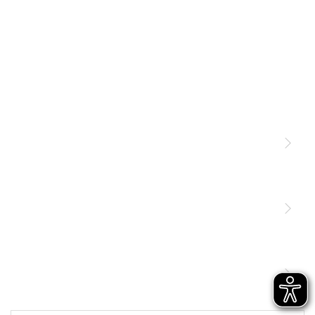
Licht
Sensoren
STEINEL Leuchten & Sensoren Online Shop
Unsere Mission
STEINEL Tools Online Shop
Kontakt
STEINEL Solutions