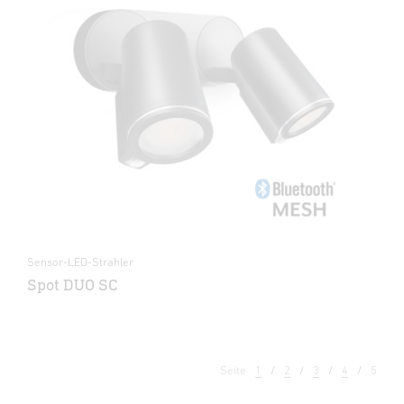
Sensor-LED-Strahler
Spot DUO SC
Seite
1
2
3
4
5