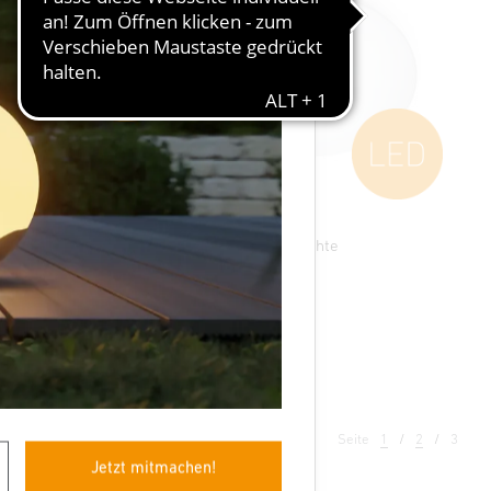
Sensor-LED-Innenleuchte
RS 16 S
Seite
1
2
3
Jetzt mitmachen!