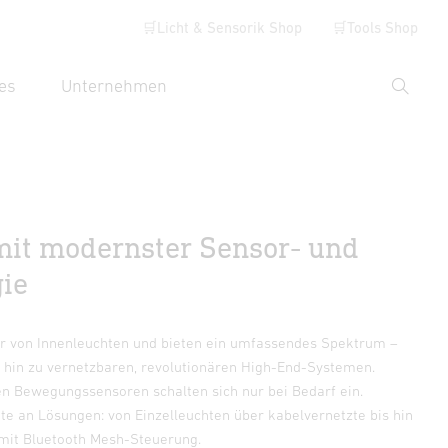
🛒Licht & Sensorik Shop
🛒Tools Shop
es
Unternehmen
Suche
hbegriff eingeben
mit modernster Sensor- und
gie
er von Innenleuchten und bieten ein umfassendes Spektrum –
s hin zu vernetzbaren, revolutionären High-End-Systemen.
en Bewegungssensoren schalten sich nur bei Bedarf ein.
tte an Lösungen: von Einzelleuchten über kabelvernetzte bis hin
 mit Bluetooth Mesh-Steuerung.