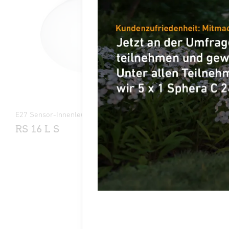
E27 Sensor-Innenleuchte
Sensor-LED-
RS 16 L S
RS D2 S