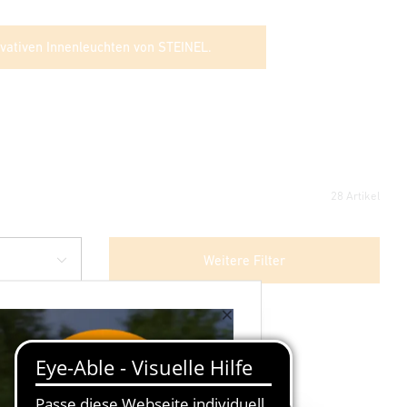
ovativen Innenleuchten von STEINEL.
28 Artikel
Weitere Filter
×