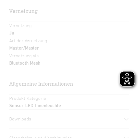
Vernetzung
Vernetzung
Ja
Art der Vernetzung
Master/Master
Vernetzung via
Bluetooth Mesh
Allgemeine Informationen
Produkt Kategorie
Sensor-LED-Innenleuchte
Downloads
Herstellergarantie
(PDF, 360 KB)
Sicherheits- und Warnhinweise