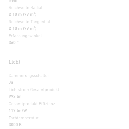
Nein
Reichweite Radial
Ø 10 m (79 m²)
Reichweite Tangential
Ø 10 m (79 m²)
Erfassungswinkel
360 °
Licht
Dämmerungsschalter
Ja
Lichtstrom Gesamtprodukt
992 lm
Gesamtprodukt Effizienz
117 lm/W
Farbtemperatur
3000 K