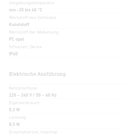
Umgebungstemperatur
von -20 bis 40 °C
Werkstoff des Gehäuses
Kunststoff
Werkstoff der Abdeckung
PC opal
Schutzart, Decke
IP40
Elektrische Ausführung
Netzanschluss
220 – 240 V / 50 – 60 Hz
Eigenverbrauch
0,3 W
Leistung
8,5 W
Einschaltstrom, maximal