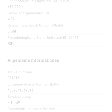
Lebensdauer LED nach IES TM-21 (L80)
>60.000 h
Farbwiedergabeindex CRI
= 82
Beleuchtung durch Notlicht-Modul
3 Std
Photobiologische Sicherheit nach EN 62471
RG1
Allgemeine Informationen
Artikelnummer
067816
European Article Number (EAN)
4007841067816
Sendeleistung
< 1 mW
Grundlichtfunktion in Prozent